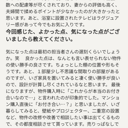
数への配慮等が尽くされており、妻からの評価も高く、
夫婦間で揉めるポイントが少なかったのが大きかったと
思います。あと、浴室に設置されたテレビはラグジュア
リー感があって今でもお気に入りです。
今回感じた、よかった点、気になった点がござ
いましたら教えてください。
気になった点は最初の担当者さんの遅刻くらいでしょう
か。笑 良かった点は、なんとも言い表せられない物件
の使い勝手の良さです。ちょっとした棚の位置や形もそ
うです。あと、１部屋少し不思議な間取りの部屋がある
のですが、いざ家具を置いてみると凄く使い勝手が良い
ので、設計が計算し尽くされているなと思います。 最後
になりますが、物件購入時に「これからが本当のお付き
合いなので…」と言われたのが印象的でした。マンショ
ン購入直後に「お付き合い…？」と思いましたが、いざ
暮らしてみると、壁紙やプロジェクター、二重窓の設置
など、物件の改修や改善で相談したい事は出てくるもの
で、その都度相談させて貰っています。売りっぱなしで