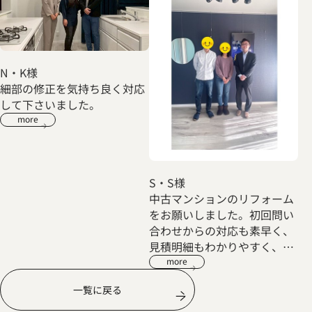
N・K様
細部の修正を気持ち良く対応
して下さいました。
more
S・S様
中古マンションのリフォーム
をお願いしました。初回問い
合わせからの対応も素早く、
見積明細もわかりやすく、不
明点も丁寧に説明してくださ
more
いました。リフォーム内容も
一覧に戻る
こちらからの要望だけでな
く、どのようにしたほうがよ