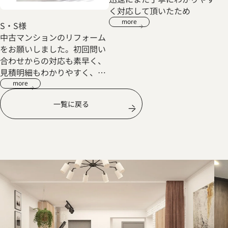
く対応して頂いたため
more
S・S様
中古マンションのリフォーム
をお願いしました。初回問い
合わせからの対応も素早く、
見積明細もわかりやすく、不
明点も丁寧に説明してくださ
more
いました。リフォーム内容も
一覧に戻る
こちらからの要望だけでな
く、どのようにしたほうがよ
り良いかのプラスアルファの
提案もあるなど親身になって
対応頂きました。おかげさま
で気持ちよく新生活をスター
トできております。ありがと
うございました。