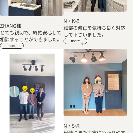
N・K様
ZHANG様
細部の修正を気持ち良く対応
とても親切で、終始安心して
して下さいました。
相談することができました。
more
more
N・S様
迅速にまた丁寧にわかりやす