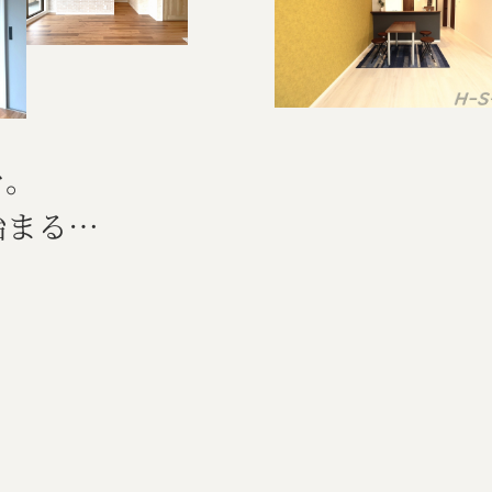
を。
始まる…