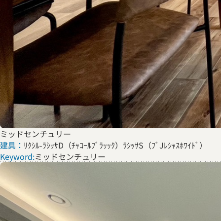
ミッドセンチュリー
建具：
ﾘｸｼﾙ-ﾗｼｯｻD（ﾁｬｺｰﾙﾌﾞﾗｯｯｸ）ﾗｼｯｻS（ﾌﾞJﾚｼｬｽﾎﾜｲﾄﾞ）
Keyword:
ミッドセンチュリー