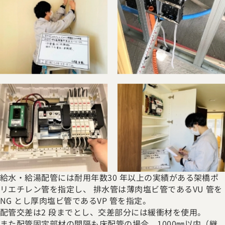
給水・給湯配管には耐用年数30 年以上の実績がある架橋ポ
リエチレン管を指定し、 排水管は薄肉塩ビ管であるVU 管を
NG とし厚肉塩ビ管であるVP 管を指定。
配管交差は2 段までとし、交差部分には緩衝材を使用。
また配管固定部材の間隔も床配管の場合、1000㎜以内（継