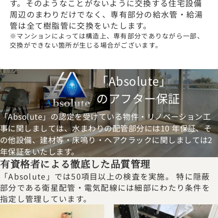
す。そのようなことがないように交換する住宅設備
周辺のまわりだけでなく、専有部分の給水管・給湯
管は全て樹脂管に交換をいたします。
※マンションによっては構造上、専有部分でありながら一部、
交換ができない箇所が生じる場合がございます。
「Absolute」
のアフター保証
「Absolute」の認定を受けている物件・リノベーション工
事に関し
ましては、水まわりの配管部分には10 年保証、そ
の他設備、建材
等・床鳴り・ヘアクラックに関しましては2
年保証をいたします。
有資格者による徹底した品質管理
「Absolute」では50項目以上の検査を実施。 特に隠蔽
部分である衛星配管・電気配線には細部にわたり条件を
指定し管理しています。