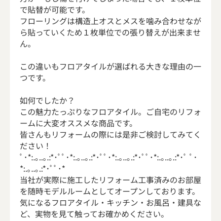
で貼替が可能です。
フローリングは構造上オスとメスを噛み合わせなが
ら貼っていくため１枚単位での張り替えが出来ませ
ん。
この違いもフロアタイルが選ばれる大きな理由の一
つです。
如何でしたか？
この魅力たっぷりなフロアタイル。ご自宅のリフォ
ームに大変オススメな商品です。
皆さんもリフォームの際には是非ご検討してみてく
ださい！
ﾟ･*:.｡..｡.:*･ﾟﾟ･*:.｡..｡.:*･ﾟﾟ･*:.｡..｡.:*･ﾟﾟ･*:.｡..｡.:*･ﾟ ﾟ･
*:.｡..｡.:*･ﾟﾟ･*
当社が実際に施工したリフォーム工事済みのお部屋
を随時モデルルームとしてオープンしております。
気になるフロアタイル・キッチン・お風呂・建具な
ど、実物を見て触ってお確かめください。